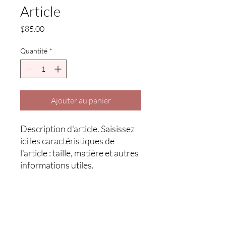
Article
Prix
$85.00
Quantité
*
Ajouter au panier
Description d'article. Saisissez 
ici les caractéristiques de 
l'article : taille, matière et autres 
informations utiles.
DÉTAILS D'ARTICLE
Détails d'article. Saisissez ici les